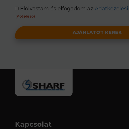
consent
Elolvastam és elfogadom az
Adatkezelési 
(Kötelező)
(Kötelező)
Alternative:
Kapcsolat