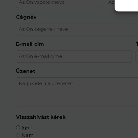
Cégnév
E-mail cím
Üzenet
Visszahívást kérek
Igen
Nem