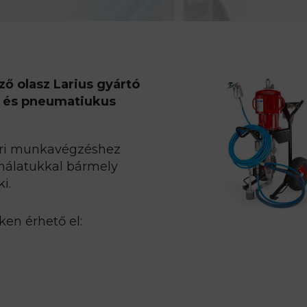
ző olasz Larius gyártó
 és pneumatiukus
téri munkavégzéshez
ználatukkal bármely
i.
ken érhető el: