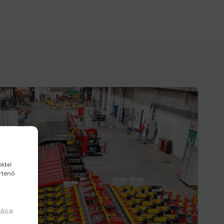
ldal
rténő
tása