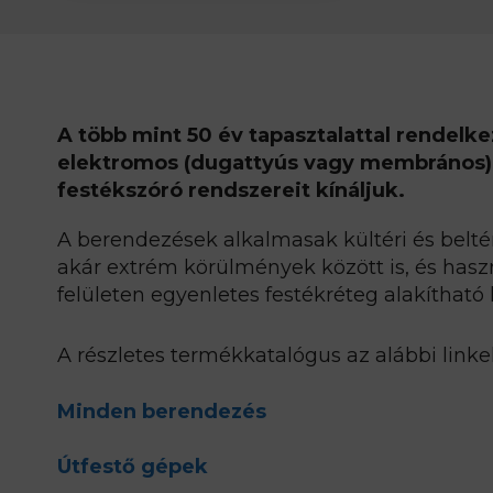
A több mint 50 év tapasztalattal rendelke
elektromos (dugattyús vagy membrános)
festékszóró rendszereit kínáljuk.
A berendezések alkalmasak kültéri és bel
akár extrém körülmények között is, és has
felületen egyenletes festékréteg alakítható k
A részletes termékkatalógus az alábbi linke
Minden berendezés
Útfestő gépek