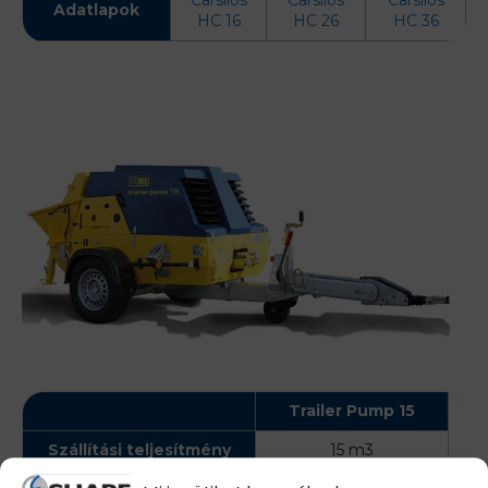
Carsilos
Carsilos
Carsilos
Adatlapok
HC 16
HC 26
HC 36
Trailer Pump 15
Szállítási teljesítmény
15 m3