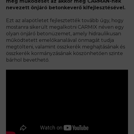
meg működését az akkor még CARMAN-nek
nevezett önjáró betonkeverő kifejlesztésével.
Ezt az alapötletet fejlesztették tovább úgy, hogy
mostanra sikerült megalkotni CARMIX néven egy
olyan önjáró betonüzemet, amely hidraulikusan
működtetett emelőkanalával önmagát tudja
megtölteni, valamint összkerék meghajtásának és
összkerék kormányzásának köszönhetően szinte
bárhol bevethető.