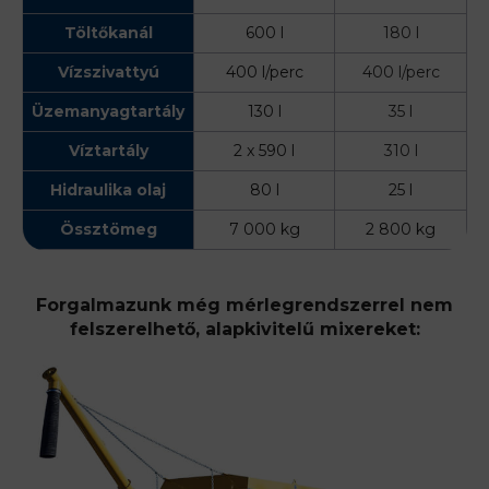
Töltőkanál
600 l
180 l
Vízszivattyú
400 l/perc
400 l/perc
Üzemanyagtartály
130 l
35 l
Víztartály
2 x 590 l
310 l
Hidraulika olaj
80 l
25 l
Össztömeg
7 000 kg
2 800 kg
Forgalmazunk még mérlegrendszerrel nem
felszerelhető, alapkivitelű mixereket: