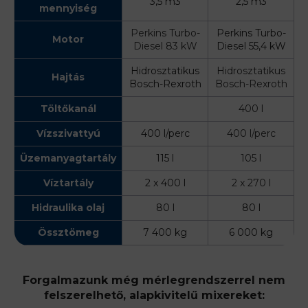
3,5 m3
2,5 m3
mennyiség
Perkins Turbo-
Perkins Turbo-
Motor
Diesel 83 kW
Diesel 55,4 kW
Hidrosztatikus
Hidrosztatikus
Hajtás
Bosch-Rexroth
Bosch-Rexroth
Töltőkanál
400 l
Vízszivattyú
400 l/perc
400 l/perc
Üzemanyagtartály
115 l
105 l
Víztartály
2 x 400 l
2 x 270 l
Hidraulika olaj
80 l
80 l
Össztömeg
7 400 kg
6 000 kg
Forgalmazunk még mérlegrendszerrel nem
felszerelhető, alapkivitelű mixereket: