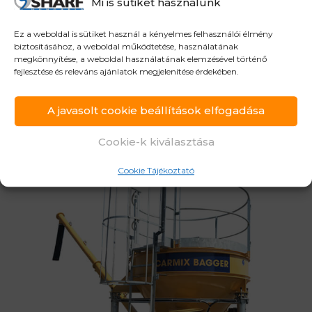
Pumpálási nyomás
70 bar
Mi is sütiket használunk
Max. pumpálási távolság
80-90 m
Ez a weboldal is sütiket használ a kényelmes felhasználói élmény
biztosításához, a weboldal működtetése, használatának
Max. pumpálási magasság
60-70 m
megkönnyítése, a weboldal használatának elemzésével történő
fejlesztése és releváns ajánlatok megjelenítése érdekében.
Kavics méret
25 mm
Garat méret
240 l
A javasolt cookie beállítások elfogadása
Adatlap
Trailer Pump 15 adatlap
Cookie-k kiválasztása
Cookie Tájékoztató