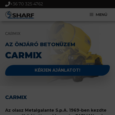
Kilépés
+36 70 325 4762
a
tartalomba
MENÜ
CARMIX
AZ ÖNJÁRÓ BETONÜZEM
CARMIX
KÉRJEN AJÁNLATOT!
CARMIX
Az olasz Metalgalante S.p.A. 1969-ben kezdte