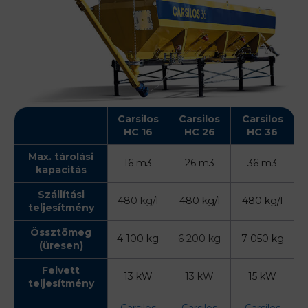
Carsilos
Carsilos
Carsilos
HC 16
HC 26
HC 36
Max. tárolási
16 m3
26 m3
36 m3
kapacitás
Szállítási
480 kg/l
480 kg/l
480 kg/l
teljesítmény
Össztömeg
4 100 kg
6 200 kg
7 050 kg
(üresen)
Felvett
13 kW
13 kW
15 kW
teljesítmény