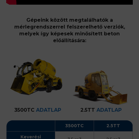
Gépeink között megtalálhatók a
mérlegrendszerrel felszerelhető verziók,
melyek így képesek minősített beton
előállítására:
3500TC
ADATLAP
2.5TT
ADATLAP
3500TC
2.5TT
Keverési