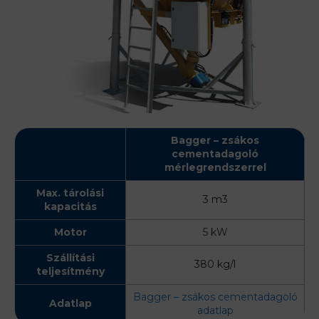
Bagger – zsákos
cementadagoló
mérlegrendszerrel
Max. tárolási
3 m3
kapacitás
Motor
5 kW
Szállítási
380 kg/l
teljesítmény
Bagger – zsákos cementadagoló
Adatlap
adatlap