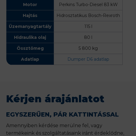
Motor
Perkins Turbo-Diesel 83 kW
Hajtás
Hidrosztatikus Bosch-Rexroth
Üzemanyagtartály
115 l
Hidraulika olaj
80 l
Össztömeg
5 800 kg
Adatlap
Dumper D6 adatlap
Kérjen árajánlatot
EGYSZERŰEN, PÁR KATTINTÁSSAL
Amennyiben kérdése merülne fel, vagy
termékeink és szolgáltatásaink iránt érdeklődne,