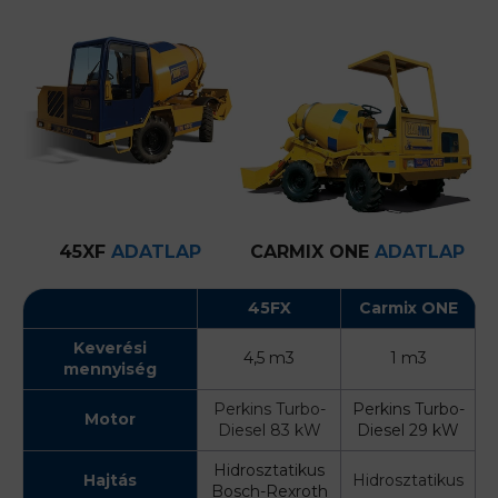
45XF
ADATLAP
CARMIX ONE
ADATLAP
45FX
Carmix ONE
Keverési
4,5 m3
1 m3
mennyiség
Perkins Turbo-
Perkins Turbo-
Motor
Diesel 83 kW
Diesel 29 kW
Hidrosztatikus
Hajtás
Hidrosztatikus
Bosch-Rexroth